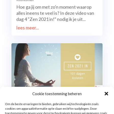
Hoe ga jij om met zo'n moment waarop
alles ineens te veel is? In deze video van
dag 4 "Zen 2021 in!" nodig ik je uit...
lees meer...
Cookie toestemming beheren
Loslaten; Hoe doe je dat?
Om de beste ervaringen te bieden, gebruiken wij technologieën zoals
door
Bianca Meijsen
|
22 sep 2020
|
Balans Werk-
cookies om apparaatinformatie op te slaan en/of te raadplegen. Door
Privé
toestemming te geven voor deze technologieën kunnen wij gegevens zoals