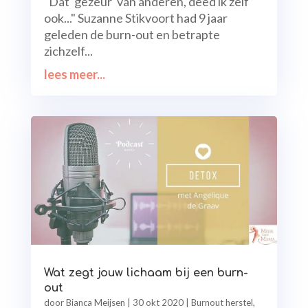
"Dat 'gezeur' van anderen, deed ik zelf
ook..." Suzanne Stikvoort had 9 jaar
geleden de burn-out en betrapte
zichzelf...
lees meer...
Wat zegt jouw lichaam bij een burn-
out
door
Bianca Meijsen
|
30 okt 2020
|
Burnout herstel
,