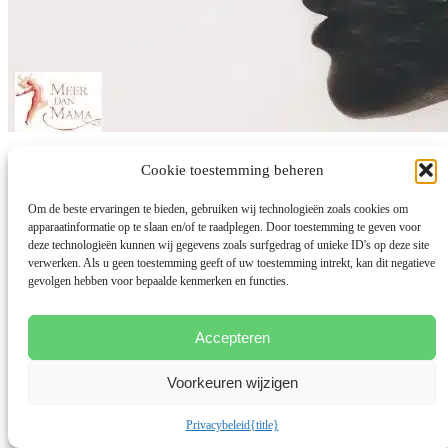
Loslaten van verplichtingen
Cookie toestemming beheren
Om de beste ervaringen te bieden, gebruiken wij technologieën zoals cookies om
door
Bianca Meijsen
|
4 okt 2020
|
Balans Werk-Privé
apparaatinformatie op te slaan en/of te raadplegen. Door toestemming te geven voor
Zondag - Een dag voor bezinning Vandaag staat in het teken van
deze technologieën kunnen wij gegevens zoals surfgedrag of unieke ID's op deze site
mijn gezin en tijd voor mezelf. Even heerlijk mediteren...
verwerken. Als u geen toestemming geeft of uw toestemming intrekt, kan dit negatieve
gevolgen hebben voor bepaalde kenmerken en functies.
lees meer...
Accepteren
Voorkeuren wijzigen
Privacybeleid
{title}