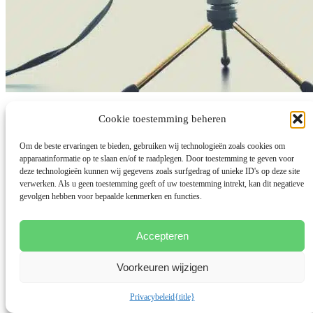
Hormoon onbalans na een burnout
Cookie toestemming beheren
Om de beste ervaringen te bieden, gebruiken wij technologieën zoals cookies om
door
Bianca Meijsen
|
20 apr 2021
|
Burnout herstel
,
Meer dan
apparaatinformatie op te slaan en/of te raadplegen. Door toestemming te geven voor
Mama Podcast
deze technologieën kunnen wij gegevens zoals surfgedrag of unieke ID's op deze site
Meer dan Mama Podcast.07 door Bianca Meijsen met Barbara
verwerken. Als u geen toestemming geeft of uw toestemming intrekt, kan dit negatieve
Havenith Ook te beluisteren via Spotify. Barbara Havenith...
gevolgen hebben voor bepaalde kenmerken en functies.
lees meer...
Accepteren
Voorkeuren wijzigen
Privacybeleid
{title}