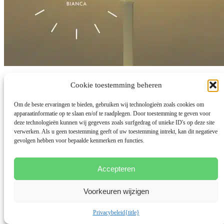
Masculiene vs Feminiene burn-out
Cookie toestemming beheren
Om de beste ervaringen te bieden, gebruiken wij technologieën zoals cookies om
door
Bianca Meijsen
|
18 apr 2023
|
Balans Werk-Privé
,
Meer dan
apparaatinformatie op te slaan en/of te raadplegen. Door toestemming te geven voor
Mama Podcast
deze technologieën kunnen wij gegevens zoals surfgedrag of unieke ID's op deze site
In deze Expect a Miracle Podcast #28 Podcast ben ik in gesprek met
verwerken. Als u geen toestemming geeft of uw toestemming intrekt, kan dit negatieve
Yvonne van Balkom vanuit de vraag: "Wat is...
gevolgen hebben voor bepaalde kenmerken en functies.
lees meer...
Accepteren
Voorkeuren wijzigen
Privacybeleid
{title}