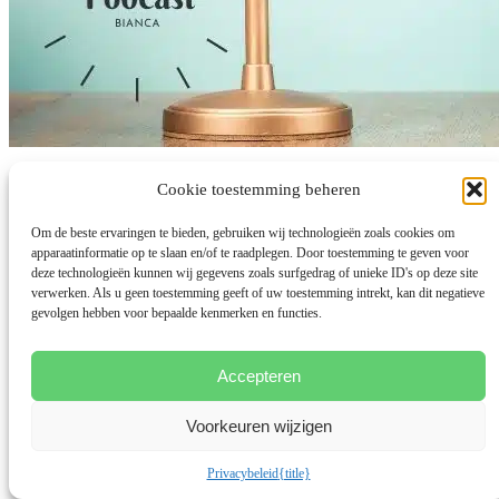
Authentiek Leiderschap na burn-out
Cookie toestemming beheren
Om de beste ervaringen te bieden, gebruiken wij technologieën zoals cookies om
door
Bianca Meijsen
|
15 jun 2021
|
Burnout herstel
,
Meer dan
apparaatinformatie op te slaan en/of te raadplegen. Door toestemming te geven voor
Mama Podcast
deze technologieën kunnen wij gegevens zoals surfgedrag of unieke ID's op deze site
Van apotheker naar militair naar managing director. Sylvia Bruning
verwerken. Als u geen toestemming geeft of uw toestemming intrekt, kan dit negatieve
was gewend om haar ‘mannetje’ te staan in haar...
gevolgen hebben voor bepaalde kenmerken en functies.
lees meer...
Accepteren
Voorkeuren wijzigen
Privacybeleid
{title}