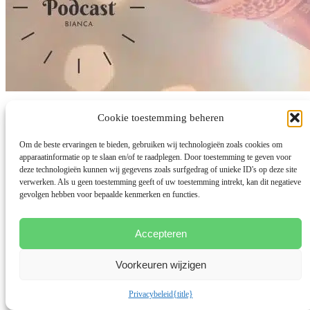
Heel Jezelf Na Burn-out
Cookie toestemming beheren
Om de beste ervaringen te bieden, gebruiken wij technologieën zoals cookies om
door
Bianca Meijsen
|
9 nov 2021
|
Burnout herstel
,
Meer dan
apparaatinformatie op te slaan en/of te raadplegen. Door toestemming te geven voor
Mama Podcast
deze technologieën kunnen wij gegevens zoals surfgedrag of unieke ID's op deze site
Sandra Valk (1970) kreeg op 34-jarige leeftijd de diagnose burn-out
verwerken. Als u geen toestemming geeft of uw toestemming intrekt, kan dit negatieve
na jarenlange strijd tegen een huidziekte,...
gevolgen hebben voor bepaalde kenmerken en functies.
lees meer...
Accepteren
Voorkeuren wijzigen
Privacybeleid
{title}