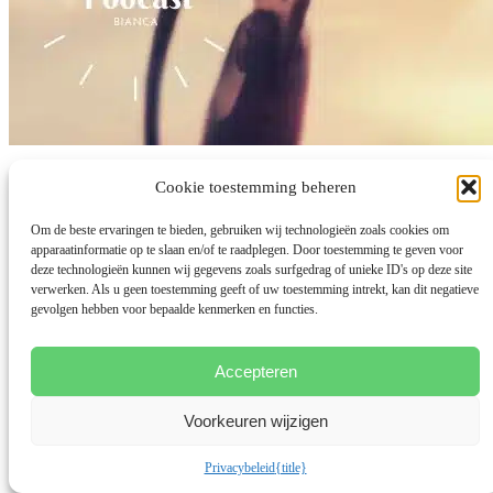
Slaap tekort
Cookie toestemming beheren
Om de beste ervaringen te bieden, gebruiken wij technologieën zoals cookies om
door
Bianca Meijsen
|
17 aug 2021
|
Balans Werk-Privé
,
Meer dan
apparaatinformatie op te slaan en/of te raadplegen. Door toestemming te geven voor
Mama Podcast
deze technologieën kunnen wij gegevens zoals surfgedrag of unieke ID's op deze site
In deze Meer dan Mama Podcast heb ik een gesprek met Saskia van
verwerken. Als u geen toestemming geeft of uw toestemming intrekt, kan dit negatieve
der Hilst over de, wat zij noemt, zwartste periode uit...
gevolgen hebben voor bepaalde kenmerken en functies.
lees meer...
Accepteren
Voorkeuren wijzigen
Privacybeleid
{title}