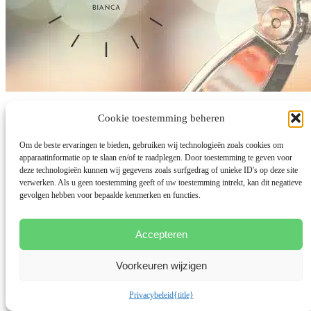
Single Mom & Burn-out
Cookie toestemming beheren
Om de beste ervaringen te bieden, gebruiken wij technologieën zoals cookies om
door
Bianca Meijsen
|
25 jun 2022
|
Burnout terugval voorkomen
,
apparaatinformatie op te slaan en/of te raadplegen. Door toestemming te geven voor
Meer dan Mama Podcast
deze technologieën kunnen wij gegevens zoals surfgedrag of unieke ID's op deze site
Eigenlijk schaamt Eline Zeelenberg er zich nog steeds voor en doet
verwerken. Als u geen toestemming geeft of uw toestemming intrekt, kan dit negatieve
ze er alles aan om het er niet meer over te hebben....
gevolgen hebben voor bepaalde kenmerken en functies.
lees meer...
Accepteren
Voorkeuren wijzigen
Privacybeleid
{title}