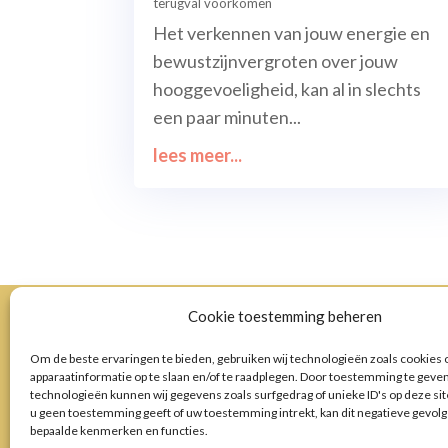
terugval voorkomen
Het verkennen van jouw energie en
bewustzijnvergroten over jouw
hooggevoeligheid, kan al in slechts
een paar minuten...
lees meer...
Cookie toestemming beheren
Om de beste ervaringen te bieden, gebruiken wij technologieën zoals cookies
apparaatinformatie op te slaan en/of te raadplegen. Door toestemming te geve
technologieën kunnen wij gegevens zoals surfgedrag of unieke ID's op deze si
u geen toestemming geeft of uw toestemming intrekt, kan dit negatieve gevol
bepaalde kenmerken en functies.