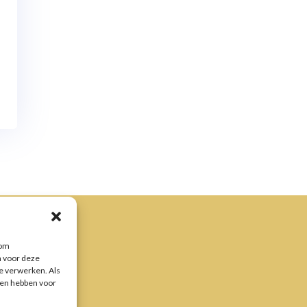
 om
n voor deze
te verwerken. Als
gen hebben voor