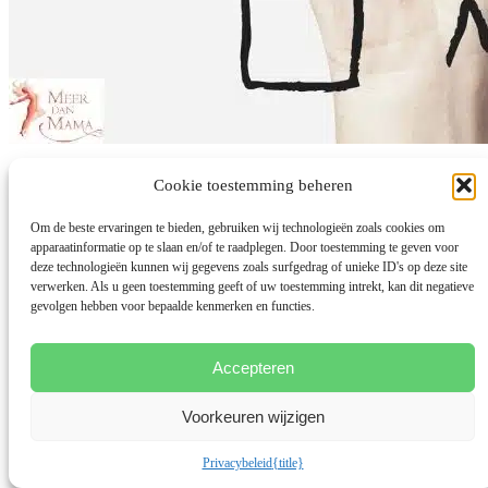
Loslaten wat niet werkt
Cookie toestemming beheren
Om de beste ervaringen te bieden, gebruiken wij technologieën zoals cookies om
door
Bianca Meijsen
|
5 okt 2020
|
Burnout terugval voorkomen
apparaatinformatie op te slaan en/of te raadplegen. Door toestemming te geven voor
Ken je deze uitspraak: Wie A zegt, moet ook B zeggen. Ik ben er
deze technologieën kunnen wij gegevens zoals surfgedrag of unieke ID's op deze site
mee groot geworden en geef eerlijk toe dat het me ver...
verwerken. Als u geen toestemming geeft of uw toestemming intrekt, kan dit negatieve
gevolgen hebben voor bepaalde kenmerken en functies.
lees meer...
Accepteren
Voorkeuren wijzigen
Privacybeleid
{title}