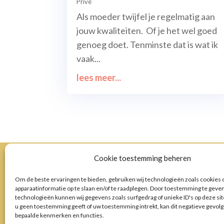
Privé
Als moeder twijfel je regelmatig aan
jouw kwaliteiten. Of je het wel goed
genoeg doet. Tenminste dat is wat ik
vaak...
lees meer...
Cookie toestemming beheren
Om de beste ervaringen te bieden, gebruiken wij technologieën zoals cookies
apparaatinformatie op te slaan en/of te raadplegen. Door toestemming te geve
technologieën kunnen wij gegevens zoals surfgedrag of unieke ID's op deze si
u geen toestemming geeft of uw toestemming intrekt, kan dit negatieve gevol
bepaalde kenmerken en functies.