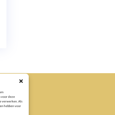
 om
n voor deze
te verwerken. Als
gen hebben voor