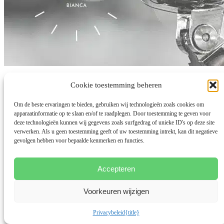
Stop met ploeteren na de burn-out
Cookie toestemming beheren
Om de beste ervaringen te bieden, gebruiken wij technologieën zoals cookies om
door
Bianca Meijsen
|
24 sep 2022
|
Balans Werk-Privé
,
Meer dan
apparaatinformatie op te slaan en/of te raadplegen. Door toestemming te geven voor
Mama Podcast
deze technologieën kunnen wij gegevens zoals surfgedrag of unieke ID's op deze site
De afgelopen jaren heb ik gemerkt hoe lastig het is om een
verwerken. Als u geen toestemming geeft of uw toestemming intrekt, kan dit negatieve
gewoonte te doorbreken. Het gedrag dat we voor de burn-out...
gevolgen hebben voor bepaalde kenmerken en functies.
lees meer...
Accepteren
Voorkeuren wijzigen
Privacybeleid
{title}