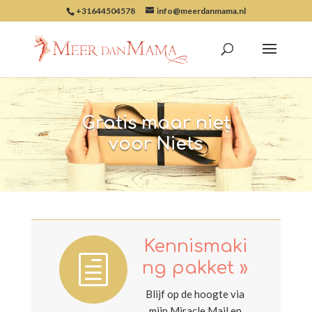
+31644504578
info@meerdanmama.nl
Gratis maar niet
voor Niets
Kennismaki
h
ng pakket »
Blijf op de hoogte via
mijn Miracle Mail en