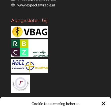
www.expectamiracle.nl
Aangesloten bij:
Cookie toestemming beheren