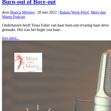
Burn-out of Bore-out
door
Bianca Meijsen
|
28 mei 2022
|
Balans Werk-Privé
,
Meer dan
Mama Podcast
Ondertussen heeft Tessa Faber van haar burn-out ervaring haar drive
gemaakt. Het was het begin van haar...
lees meer...