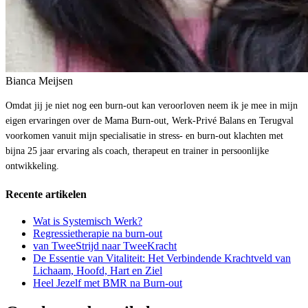
Bianca Meijsen
Omdat jij je niet nog een burn-out kan veroorloven neem ik je mee in mijn
eigen ervaringen over de Mama Burn-out, Werk-Privé Balans en Terugval
voorkomen vanuit mijn specialisatie in stress- en burn-out klachten met
bijna 25 jaar ervaring als coach, therapeut en trainer in persoonlijke
ontwikkeling.
Recente artikelen
Wat is Systemisch Werk?
Regressietherapie na burn-out
van TweeStrijd naar TweeKracht
De Essentie van Vitaliteit: Het Verbindende Krachtveld van
Lichaam, Hoofd, Hart en Ziel
Heel Jezelf met BMR na Burn-out