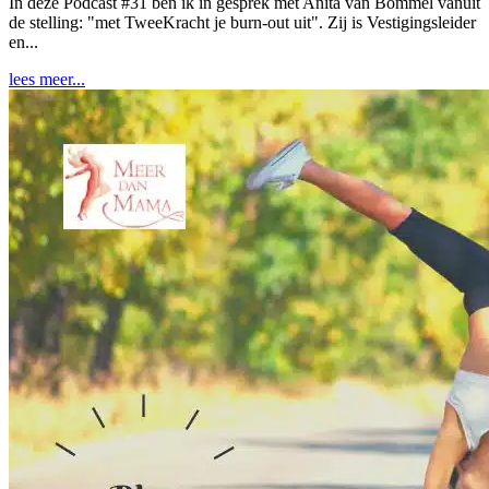
In deze Podcast #31 ben ik in gesprek met Anita van Bommel vanuit
de stelling: "met TweeKracht je burn-out uit". Zij is Vestigingsleider
en...
lees meer...