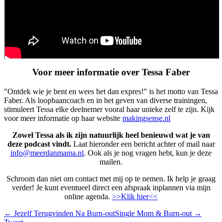
Voor meer informatie over Tessa Faber
"Ontdek wie je bent en wees het dan expres!" is het motto van Tessa
Faber. Als loopbaancoach en in het geven van diverse trainingen,
stimuleert Tessa elke deelnemer vooral haar unieke zelf te zijn. Kijk
voor meer informatie op haar website
makingsense.nl
Zowel Tessa als ik zijn natuurlijk heel benieuwd wat je van
deze podcast vindt.
Laat hieronder een bericht achter of mail naar
info@meerdanmama.nl
. Ook als je nog vragen hebt, kun je deze
mailen.
Schroom dan niet om contact met mij op te nemen. Ik help je graag
verder! Je kunt eventueel direct een afspraak inplannen via mijn
online agenda.
>>Klik hier<<
←
Jezelf Terugvinden Na Burn-out
Single Mom & Burn-out
→