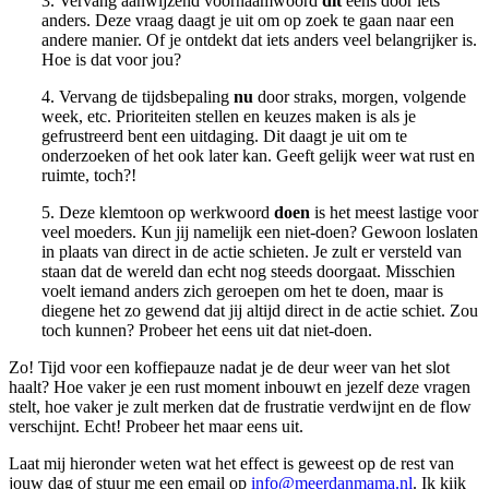
3. Vervang aanwijzend voornaamwoord
dit
eens door iets
anders. Deze vraag daagt je uit om op zoek te gaan naar een
andere manier. Of je ontdekt dat iets anders veel belangrijker is.
Hoe is dat voor jou?
4. Vervang de tijdsbepaling
nu
door straks, morgen, volgende
week, etc. Prioriteiten stellen en keuzes maken is als je
gefrustreerd bent een uitdaging. Dit daagt je uit om te
onderzoeken of het ook later kan. Geeft gelijk weer wat rust en
ruimte, toch?!
5. Deze klemtoon op werkwoord
doen
is het meest lastige voor
veel moeders. Kun jij namelijk een niet-doen? Gewoon loslaten
in plaats van direct in de actie schieten. Je zult er versteld van
staan dat de wereld dan echt nog steeds doorgaat. Misschien
voelt iemand anders zich geroepen om het te doen, maar is
diegene het zo gewend dat jij altijd direct in de actie schiet. Zou
toch kunnen? Probeer het eens uit dat niet-doen.
Zo! Tijd voor een koffiepauze nadat je de deur weer van het slot
haalt? Hoe vaker je een rust moment inbouwt en jezelf deze vragen
stelt, hoe vaker je zult merken dat de frustratie verdwijnt en de flow
verschijnt. Echt! Probeer het maar eens uit.
Laat mij hieronder weten wat het effect is geweest op de rest van
jouw dag of stuur me een email op
info@meerdanmama.nl
. Ik kijk