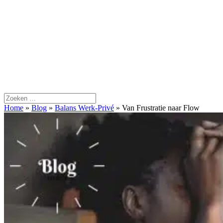
Home
»
Blog
»
Balans Werk-Privé
»
Van Frustratie naar Flow