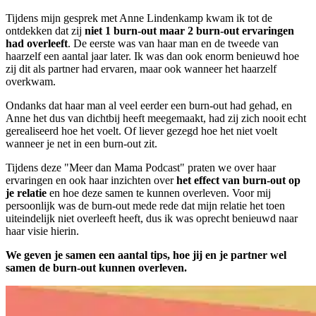
Tijdens mijn gesprek met Anne Lindenkamp kwam ik tot de
ontdekken dat zij
niet 1 burn-out maar 2 burn-out ervaringen
had overleeft
. De eerste was van haar man en de tweede van
haarzelf een aantal jaar later. Ik was dan ook enorm benieuwd hoe
zij dit als partner had ervaren, maar ook wanneer het haarzelf
overkwam.
Ondanks dat haar man al veel eerder een burn-out had gehad, en
Anne het dus van dichtbij heeft meegemaakt, had zij zich nooit echt
gerealiseerd hoe het voelt. Of liever gezegd hoe het niet voelt
wanneer je net in een burn-out zit.
Tijdens deze "Meer dan Mama Podcast" praten we over haar
ervaringen en ook haar inzichten over
het effect van burn-out op
je relatie
en hoe deze samen te kunnen overleven. Voor mij
persoonlijk was de burn-out mede rede dat mijn relatie het toen
uiteindelijk niet overleeft heeft, dus ik was oprecht benieuwd naar
haar visie hierin.
We geven je samen een aantal tips, hoe jij en je partner wel
samen de burn-out kunnen overleven.