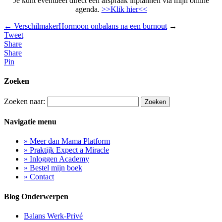
Je kunt eventueel direct een afspraak inplannen via mijn online
agenda.
>>Klik hier<<
←
Verschilmaker
Hormoon onbalans na een burnout
→
Tweet
Share
Share
Pin
Zoeken
Zoeken naar:
Navigatie menu
» Meer dan Mama Platform
» Praktijk Expect a Miracle
» Inloggen Academy
» Bestel mijn boek
» Contact
Blog Onderwerpen
Balans Werk-Privé