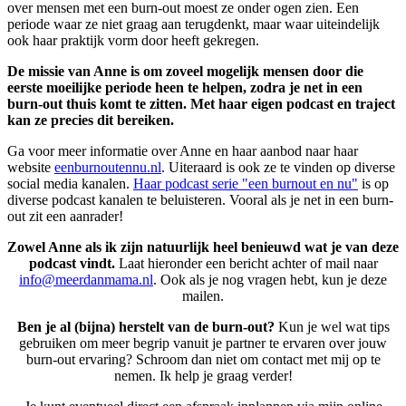
over mensen met een burn-out moest ze onder ogen zien. Een
periode waar ze niet graag aan terugdenkt, maar waar uiteindelijk
ook haar praktijk vorm door heeft gekregen.
De missie van Anne is om zoveel mogelijk mensen door die
eerste moeilijke periode heen te helpen, zodra je net in een
burn-out thuis komt te zitten. Met haar eigen podcast en traject
kan ze precies dit bereiken.
Ga voor meer informatie over Anne en haar aanbod naar haar
website
eenburnoutennu.nl
. Uiteraard is ook ze te vinden op diverse
social media kanalen.
Haar podcast serie "een burnout en nu"
is op
diverse podcast kanalen te beluisteren. Vooral als je net in een burn-
out zit een aanrader!
Zowel Anne als ik zijn natuurlijk heel benieuwd wat je van deze
podcast vindt.
Laat hieronder een bericht achter of mail naar
info@meerdanmama.nl
. Ook als je nog vragen hebt, kun je deze
mailen.
Ben je al (bijna) herstelt van de burn-out?
Kun je wel wat tips
gebruiken om meer begrip vanuit je partner te ervaren over jouw
burn-out ervaring? Schroom dan niet om contact met mij op te
nemen. Ik help je graag verder!