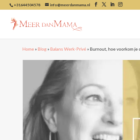
+31644504578
info@meerdanmama.nl
Home
»
Blog
»
Balans Werk-Privé
»
Burnout, hoe voorkom je d