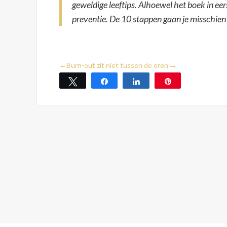
geweldige leeftips. Alhoewel het boek in eer
preventie. De 10 stappen gaan je misschie
→
←
Burn-out zit niet tussen de oren
Tweet
Share
Share
Pin