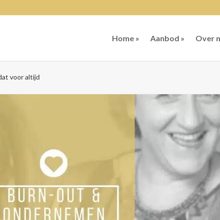
Home »
Aanbod »
Over m
at voor altijd