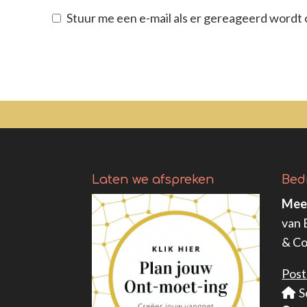
Stuur me een e-mail als er gereageerd wordt o
Laten we afspreken
Bed
Mee
van
& C
Post
S