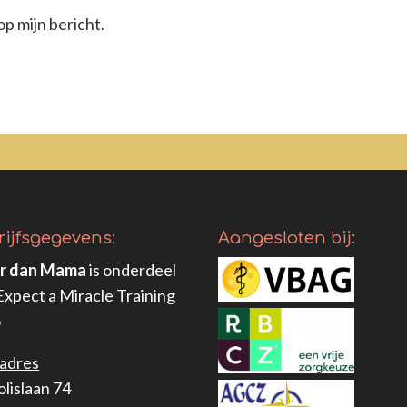
p mijn bericht.
rijfsgegevens:
Aangesloten bij:
r dan Mama
is onderdeel
Expect a Miracle Training
o
adres
olislaan 74