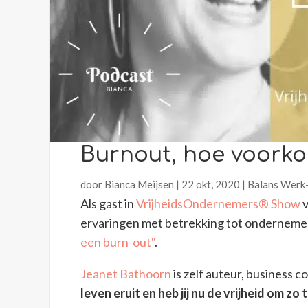
Burnout, hoe voorkom
door
Bianca Meijsen
|
22 okt, 2020
|
Balans Werk
Als gast in
VrijheidsOndernemers® Show
v
ervaringen met betrekking tot ondernemen
een burn-out"
.
Jeanet Bathoorn
is zelf auteur, business 
leven eruit en heb jij nu de vrijheid om zo 