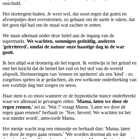
onschuld.
Het stortregent buiten. Je weet wel, dat soort regen dat goten en
afvoerputjes doet overstromen, zo gehaast om de aarde te raken, dat
het geen tijd had om de straal wat zachter te zetten.
We staan allemaal onder deze luifel aan de ingang van de
supermarkt.
We wachten, sommigen geduldig, anderen
'geïrriteerd', omdat de natuur onze haastige dag in de war
gooit.
Ik ben altijd wat dromerig als het regent. Ik verdwijn in het geluid en
met het inzicht dat de hemel het vuil en het stof van de wereld
afspoelt. Herinneringen van 'rennen en spetteren' als een 'kind' - zo
zorgeloos spelen in je gedachten, als een welkome onderbreking van
een voorbije dag met zorgen en stress.
Haar stem is zo mooi wanneer ze de hypnotische trance onderbreekt
waar we allemaal in gevangen zitten.
'Mama, laten we door de
regen rennen,'
zei ze. 'Wat ?' vraagt Mama. 'Laten we door de
regen gaan rennen!' herhaalt ze. 'Nee, lieverd. We wachten tot het
wat minder wordt', antwoordt Mama.
Het meisje wacht nog een minuutje en herhaalt dan: 'Mama, laten
we door de regen gaan rennen.' 'We worden doornat als we dat