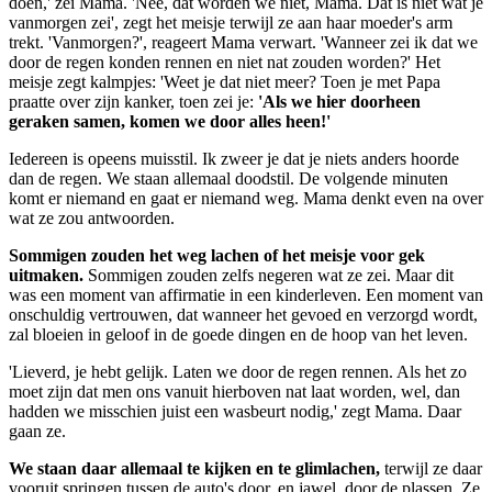
doen,' zei Mama. 'Nee, dat worden we niet, Mama. Dat is niet wat je
vanmorgen zei', zegt het meisje terwijl ze aan haar moeder's arm
trekt. 'Vanmorgen?', reageert Mama verwart. 'Wanneer zei ik dat we
door de regen konden rennen en niet nat zouden worden?' Het
meisje zegt kalmpjes: 'Weet je dat niet meer? Toen je met Papa
praatte over zijn kanker, toen zei je:
'Als we hier doorheen
geraken samen, komen we door alles heen!'
Iedereen is opeens muisstil. Ik zweer je dat je niets anders hoorde
dan de regen. We staan allemaal doodstil. De volgende minuten
komt er niemand en gaat er niemand weg. Mama denkt even na over
wat ze zou antwoorden.
Sommigen zouden het weg lachen of het meisje voor gek
uitmaken.
Sommigen zouden zelfs negeren wat ze zei. Maar dit
was een moment van affirmatie in een kinderleven. Een moment van
onschuldig vertrouwen, dat wanneer het gevoed en verzorgd wordt,
zal bloeien in geloof in de goede dingen en de hoop van het leven.
'Lieverd, je hebt gelijk. Laten we door de regen rennen. Als het zo
moet zijn dat men ons vanuit hierboven nat laat worden, wel, dan
hadden we misschien juist een wasbeurt nodig,' zegt Mama. Daar
gaan ze.
We staan daar allemaal te kijken en te glimlachen,
terwijl ze daar
vooruit springen tussen de auto's door, en jawel, door de plassen. Ze