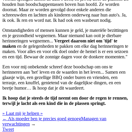
houden hun boodschappentassen boven hun hoofd. Ze worden
doornat. Maar ze worden gevolgd door enkele anderen die
schreeuwden en lachten als kinderen onderweg naar hun auto's. Ja,
ik ook. Ik ren en word nat. Ik had ook een wasbeurt nodig.
Omstandigheden of mensen kunnen je geld, je materiële bezittingen
en je gezondheid wegnemen. Maar niemand kan ooit je dierbare
herinneringen wegnemen...
Vergeet daarom niet om 'tijd' te
maken
en de gelegenheden te pakken om elke dag herinneringen te
maken. Voor alles en voor elk doel onder de hemel is er een seizoen
en een tijd. Bewaar de zonnige dagen voor de donkere momenten."
Een voor mij onbekende schreef deze boodschap om ons te
herinneren aan 'het' leven en de waarden in het leven... Samen een
glaasje wijn, een gezellige BBQ onder buren en vrienden, een
terrasje, een knuffel, genietend van de dagelijkse dingen, en een
beetje humor… Ik hoop dat je dit waardeert.
Ik hoop dat je steeds de tijd neemt om door de regen te rennen,
terwijl je lacht als een kind die in de plassen springt.
» Laat mij je helpen »
←
Als moeder ben je precies goed genoeg
Managen van
verwachtingen
→
Tweet