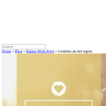
Home
»
Blog
»
Balans Werk-Privé
»
Genieten als het regent