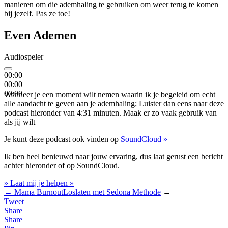
manieren om die ademhaling te gebruiken om weer terug te komen
bij jezelf. Pas ze toe!
Even Ademen
Audiospeler
00:00
00:00
00:00
Wanneer je een moment wilt nemen waarin ik je begeleid om echt
alle aandacht te geven aan je ademhaling; Luister dan eens naar deze
podcast hieronder van 4:31 minuten. Maak er zo vaak gebruik van
als jij wilt
Je kunt deze podcast ook vinden op
SoundCloud »
Ik ben heel benieuwd naar jouw ervaring, dus laat gerust een bericht
achter hieronder of op SoundCloud.
» Laat mij je helpen »
←
Mama Burnout
Loslaten met Sedona Methode
→
Tweet
Share
Share