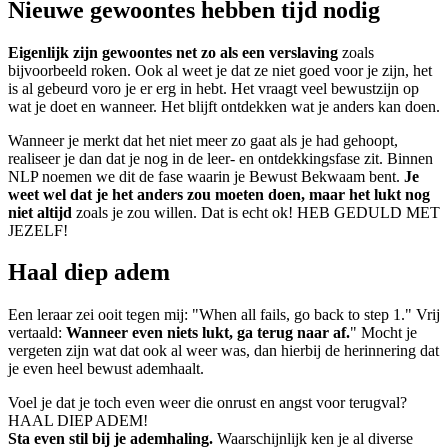
Nieuwe gewoontes hebben tijd nodig
Eigenlijk zijn gewoontes net zo als een verslaving
zoals
bijvoorbeeld roken. Ook al weet je dat ze niet goed voor je zijn, het
is al gebeurd voro je er erg in hebt. Het vraagt veel bewustzijn op
wat je doet en wanneer. Het blijft ontdekken wat je anders kan doen.
Wanneer je merkt dat het niet meer zo gaat als je had gehoopt,
realiseer je dan dat je nog in de leer- en ontdekkingsfase zit. Binnen
NLP noemen we dit de fase waarin je Bewust Bekwaam bent.
Je
weet wel dat je het anders zou moeten doen, maar het lukt nog
niet altijd
zoals je zou willen. Dat is echt ok! HEB GEDULD MET
JEZELF!
Haal diep adem
Een leraar zei ooit tegen mij: "When all fails, go back to step 1." Vrij
vertaald:
Wanneer even niets lukt, ga terug naar af.
" Mocht je
vergeten zijn wat dat ook al weer was, dan hierbij de herinnering dat
je even heel bewust ademhaalt.
Voel je dat je toch even weer die onrust en angst voor terugval?
HAAL DIEP ADEM!
Sta even stil bij je ademhaling.
Waarschijnlijk ken je al diverse