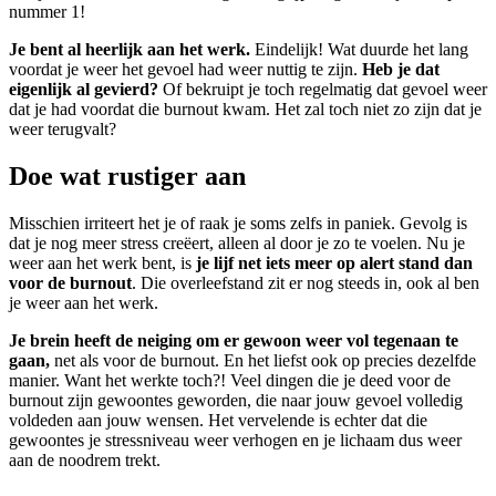
nummer 1!
Je bent al heerlijk aan het werk.
Eindelijk! Wat duurde het lang
voordat je weer het gevoel had weer nuttig te zijn.
Heb je dat
eigenlijk al gevierd?
Of bekruipt je toch regelmatig dat gevoel weer
dat je had voordat die burnout kwam. Het zal toch niet zo zijn dat je
weer terugvalt?
Doe wat rustiger aan
Misschien irriteert het je of raak je soms zelfs in paniek. Gevolg is
dat je nog meer stress creëert, alleen al door je zo te voelen. Nu je
weer aan het werk bent, is
je lijf net iets meer op alert stand dan
voor de burnout
. Die overleefstand zit er nog steeds in, ook al ben
je weer aan het werk.
Je brein heeft de neiging om er gewoon weer vol tegenaan te
gaan,
net als voor de burnout. En het liefst ook op precies dezelfde
manier. Want het werkte toch?! Veel dingen die je deed voor de
burnout zijn gewoontes geworden, die naar jouw gevoel volledig
voldeden aan jouw wensen. Het vervelende is echter dat die
gewoontes je stressniveau weer verhogen en je lichaam dus weer
aan de noodrem trekt.