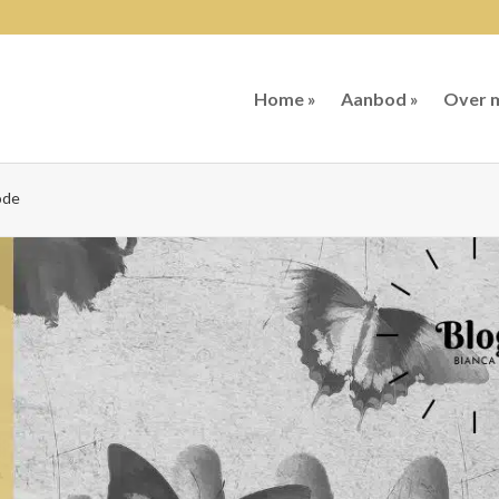
Home »
Aanbod »
Over m
ode