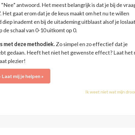
f “Nee” antwoord. Het meest belangrijk is dat je bij de vraa
Het gaat erom dat je de keus maakt om het nu te willen
jd diep inademt en bij de uitademing uitblaast alsof je loslaat
p de schaal van 0-10 uitkomt op 0.
is met deze methodiek.
Zo simpel en zo effectief dat je
hebt gedaan. Heeft het niet het gewenste effect? Laat het
aat plezier!
» Laat mij je helpen »
Ik weet niet wat mijn droo