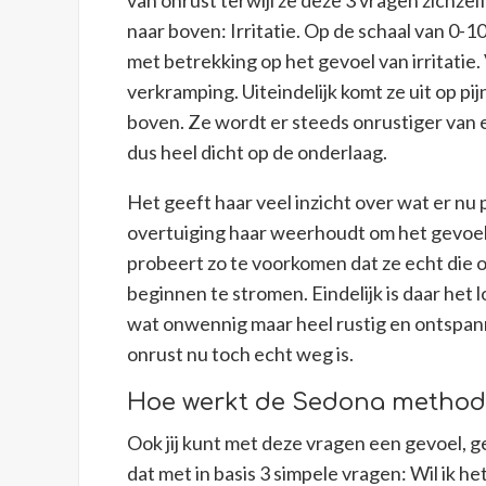
van onrust terwijl ze deze 3 vragen zichzel
naar boven: Irritatie. Op de schaal van 0-1
met betrekking op het gevoel van irritatie
verkramping. Uiteindelijk komt ze uit op pi
boven. Ze wordt er steeds onrustiger van en
dus heel dicht op de onderlaag.
Het geeft haar veel inzicht over wat er nu
overtuiging haar weerhoudt om het gevoel l
probeert zo te voorkomen dat ze echt die o
beginnen te stromen. Eindelijk is daar het
wat onwennig maar heel rustig en ontspann
onrust nu toch echt weg is.
Hoe werkt de Sedona metho
Ook jij kunt met deze vragen een gevoel, g
dat met in basis 3 simpele vragen: Wil ik he