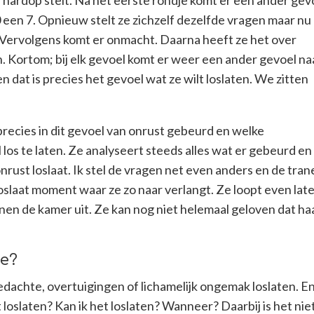
f hardop stelt. Na het eerste rondje komt er een ander gev
0 een 7. Opnieuw stelt ze zichzelf dezelfde vragen maar nu
. Vervolgens komt er onmacht. Daarna heeft ze het over
jn. Kortom; bij elk gevoel komt er weer een ander gevoel na
 dat is precies het gevoel wat ze wilt loslaten. We zitten
 precies in dit gevoel van onrust gebeurd en welke
os te laten. Ze analyseert steeds alles wat er gebeurd en
nrust loslaat. Ik stel de vragen net even anders en de tra
 loslaat moment waar ze zo naar verlangt.
Ze loopt even lat
en de kamer uit. Ze kan nog niet helemaal geloven dat ha
de?
edachte, overtuigingen of lichamelijk ongemak loslaten. E
t loslaten? Kan ik het loslaten? Wanneer? Daarbij is het nie