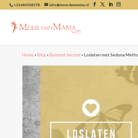
+31644504578
info@meerdanmama.nl
Home
»
Blog
»
Burnout herstel
»
Loslaten met Sedona Meth