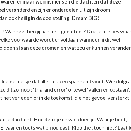
e, waren er maar weinig mensen die dachten dat deze
eel veranderd en zijn er onderdelen uit zijn droom
dan ook heilig in de doelstelling: Dream BIG!
n? Wanneer ben jij aan het ´genieten´? Doe je precies waar 
 welke voorwaarde wordt er voldaan wanneer jij dit wel
voldoen al aan deze dromen en wat zou er kunnen verande
kleine meisje dat alles leuk en spannend vindt. Wie dolgr
 dit zo mooi; ‘trial and error’ oftewel ‘vallen en opstaan’.
it het verleden of in de toekomst, die het gevoel versterkt
e je dan bent. Hoe denk je en wat doen je. Waar je bent,
vaar en toets wat bij jou past. Klop thet toch niet? Laat l