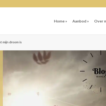
Home »
Aanbod »
Over m
t mijn droom is