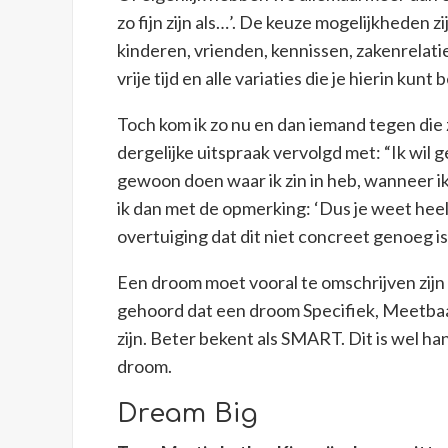
zo fijn zijn als…’. De keuze mogelijkheden zij
kinderen, vrienden, kennissen, zakenrelati
vrije tijd en alle variaties die je hierin kun
Toch kom ik zo nu en dan iemand tegen die
dergelijke uitspraak vervolgd met: “Ik wil g
gewoon doen waar ik zin in heb, wanneer ik er
ik dan met de opmerking: ‘Dus je weet he
overtuiging dat dit niet concreet genoeg is
Een droom moet vooral te omschrijven zijn a
gehoord dat een droom Specifiek, Meetbaar
zijn. Beter bekent als SMART. Dit is wel han
droom.
Dream Big