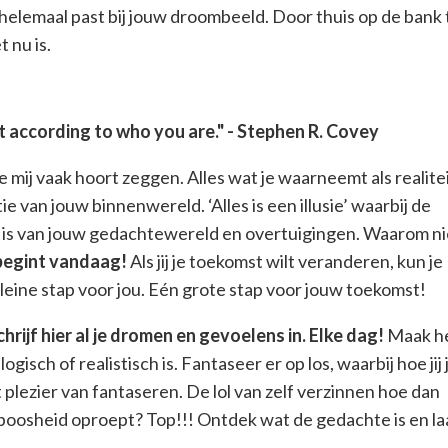
helemaal past bij jouw droombeeld. Door thuis op de bank 
t nu is.
 it according to who you are." - Stephen R. Covey
je mij vaak hoort zeggen. Alles wat je waarneemt als realitei
ie van jouw binnenwereld. ‘Alles is een illusie’ waarbij de
ting is van jouw gedachtewereld en overtuigingen. Waarom n
begint vandaag!
Als jij je toekomst wilt veranderen, kun je
leine stap voor jou. Eén grote stap voor jouw toekomst!
chrijf hier al je dromen en gevoelens in. Elke dag!
Maak h
 logisch of realistisch is. Fantaseer er op los, waarbij hoe jij 
t plezier van fantaseren. De lol van zelf verzinnen hoe dan
f boosheid oproept? Top!!! Ontdek wat de gedachte is en la