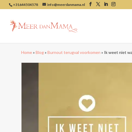
+31644504578
info@meerdanmama.nl
Home
»
Blog
»
Burnout terugval voorkomen
»
Ik weet niet wa