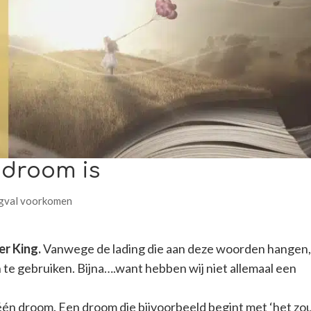
n droom is
ugval voorkomen
r King.
Vanwege de lading die aan deze woorden hangen
te gebruiken. Bijna….want hebben wij niet allemaal een
één droom. Een droom die bijvoorbeeld begint met ‘het zo