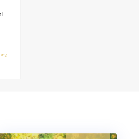
al
noeg