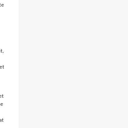
te
t,
iet
et
je
at