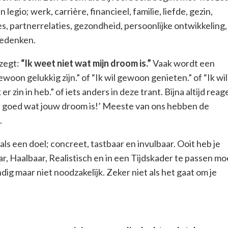
n legio; werk, carrière, financieel, familie, liefde, gezin,
es, partnerrelaties, gezondheid, persoonlijke ontwikkeling,
t bedenken.
 zegt:
“Ik weet niet wat mijn droom is.”
Vaak wordt een
ewoon gelukkig zijn.” of “Ik wil gewoon genieten.” of “Ik wil
 zin in heb.” of iets anders in deze trant. Bijna altijd reag
el goed wat jouw droom is!’ Meeste van ons hebben de
.
ls een doel; concreet, tastbaar en invulbaar. Ooit heb je
, Haalbaar, Realistisch en in een Tijdskader te passen mo
dig maar niet noodzakelijk. Zeker niet als het gaat om je