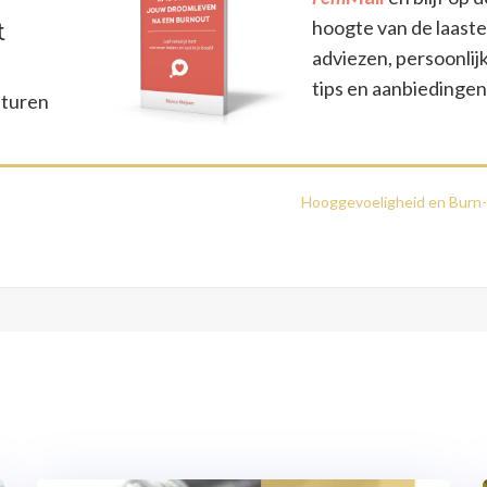
hoogte van de laast
t
adviezen, persoonlij
tips en aanbiedingen
 sturen
Hooggevoeligheid en Burn