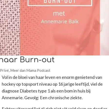
naar Burn-out
Privé
,
Meer dan Mama Podcast
Vol in de bloei van haar leven en enorm genietend van
hockey op topsport niveau op 16 jarige leeftijd, viel de
diagnose Diabetes type 1 als een bom in huis bij
Annemarie. Gevolg: Een chronische ziekte.
Echter uiteraard liet zij zich niet uit veld slaan en deed er