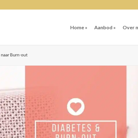
Home »
Aanbod »
Over m
 naar Burn-out