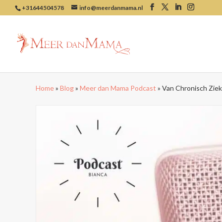
+31644504578
info@meerdanmama.nl
Home
»
Blog
»
Meer dan Mama Podcast
»
Van Chronisch Ziek