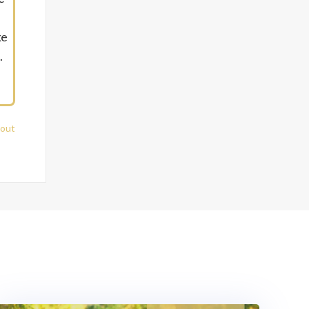
e
ke
.
-out