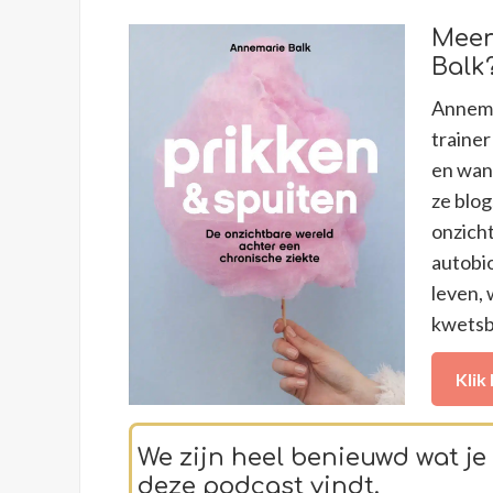
Meer
Balk
Annemar
traine
en wand
ze blog
onzicht
autobio
leven, 
kwetsba
Klik
We zijn heel benieuwd wat je
deze podcast vindt.