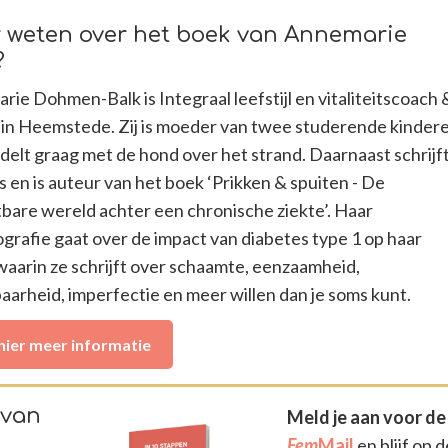
 weten over het boek van Annemarie
?
ie Dohmen-Balk is Integraal leefstijl en vitaliteitscoach 
r in Heemstede. Zij is moeder van twee studerende kinder
elt graag met de hond over het strand. Daarnaast schrijf
s en is auteur van het boek ‘Prikken & spuiten - De
bare wereld achter een chronische ziekte’. Haar
grafie gaat over de impact van diabetes type 1 op haar
waarin ze schrijft over schaamte, eenzaamheid,
arheid, imperfectie en meer willen dan je soms kunt.
 hier meer informatie
 van
Meld je aan voor de
Fem
Mail
en blijf op d