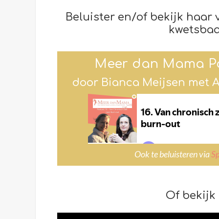
Beluister en/of bekijk haar 
kwetsbaa
Meer dan Mama Po
door Bianca Meijsen met 
Ook te beluisteren via
Sp
Of bekijk